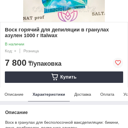
Воск горячий для депиляции в гранулах
азулен 1000 г Italwax
В наличии
Код: +
Розница
7 800
₸/упаковка
Купить
Описание
Характеристики
Доставка
Оплата
Ус
Описание
Воск в гранулах для бесполосочной ваксдепиляции: бикини,
лицо, подбородок, подмышка азуилен