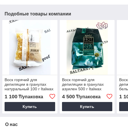
Подобные товары компании
Воск горячий для
Воск горячий для
Воск
депиляции в гранулах
депиляции в гранулах
депи
натуральный 100 г Italwax
азуилен 500 г Italwax
белы
Ital
1 100
4 500
1 1
₸/упаковка
₸/упаковка
Купить
Купить
О нас