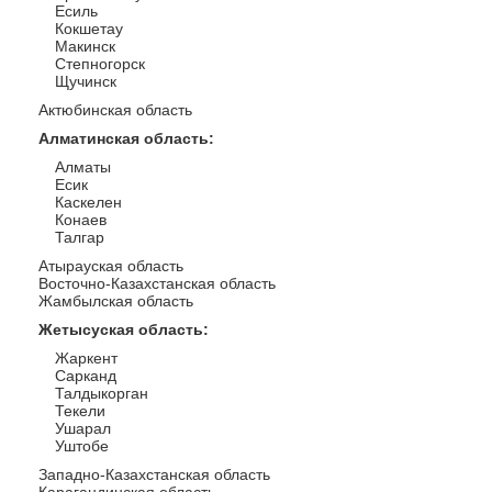
Есиль
Кокшетау
Макинск
Степногорск
Щучинск
Актюбинская область
Алматинская область
:
Алматы
Есик
Каскелен
Конаев
Талгар
Атырауская область
Восточно-Казахстанская область
Жамбылская область
Жетысуская область
:
Жаркент
Сарканд
Талдыкорган
Текели
Ушарал
Уштобе
Западно-Казахстанская область