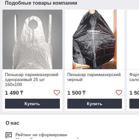
Подобные товары компании
Пеньюар парикмахерский
Пеньюар парикмахерский
Фарт
одноразовый 25 шт
черный
сало
160х100
1 490
1 500
1 5
₸
₸
Купить
Купить
О нас
Рейтинг не сформирован