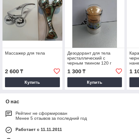
Массажер для тела
Дезодорант для тела
Кара
кристаллический с
черн
черным тмином 120 г
нане
тело
2 600
1 300
1 1
₸
₸
Купить
Купить
О нас
Рейтинг не сформирован
Менее 5 отзывов за последний год
Работает с 11.11.2011