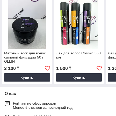
Матовый воск для волос
Лак для волос Сosmic 360
Лак 
сильной фиксации 50 г
мл
фикс
OLLIN
3 100
1 500
1 3
₸
₸
Купить
Купить
О нас
Рейтинг не сформирован
Менее 5 отзывов за последний год