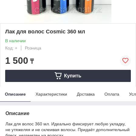
Лак для волос Сosmic 360 мл
В наличии
Код: +
Розница
1 500
₸
Купить
Описание
Характеристики
Доставка
Оплата
Усл
Описание
Лак для волос 360 мл. Идеально фиксирует любую укладку,
не утяжеляя и не склеивая волосы. Придаёт дополнительный
блеск, незаметен на волосах.