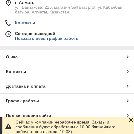
г. Алматы
ул. Байзакова, 225, магазин Saltanat prof, уг. Кабанбай
батыра, Алматы, Казахстан
Контакты
Сегодня выходной
Показать весь график работы
О нас
Контакты
Доставка и оплата
График работы
Полная версия сайта
Сейчас у компании нерабочее время. Заказы и
сообщения будут обработаны с 10:00 ближайшего
Сайт создан на маркетплейсе
Satu.kz
рабочего дня (завтра, 10.08)