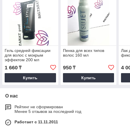
Гель средней фиксации
Пенка для всех типов
Лак 
для волос с мокрым
волос 160 мл
фикс
эффектом 200 мл
1 660
950
4 0
₸
₸
Купить
Купить
О нас
Рейтинг не сформирован
Менее 5 отзывов за последний год
Работает с 11.11.2011