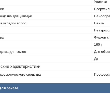
Унисекс
ции
Сверхсил
редства для укладки
Пенообра
я укладки волос
Пенка
Неаэрозо
тва
Флакон с
160 г
дства для волос
Для объе
Да
ские характеристики
косметического средства
Професс
ля заказа