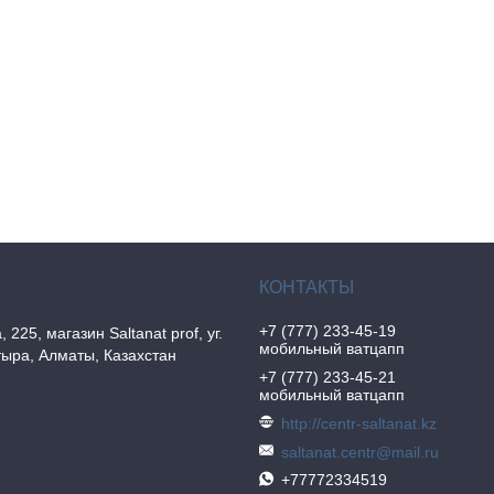
+7 (777) 233-45-19
, 225, магазин Saltanat prof, уг.
мобильный ватцапп
ыра, Алматы, Казахстан
+7 (777) 233-45-21
мобильный ватцапп
http://centr-saltanat.kz
saltanat.centr@mail.ru
+77772334519