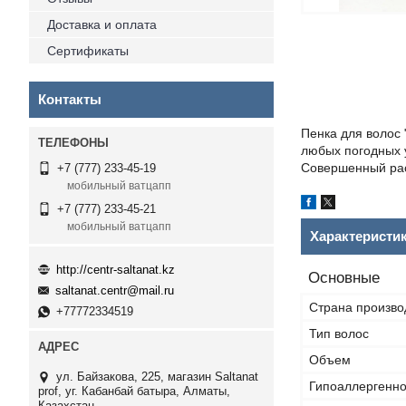
Доставка и оплата
Сертификаты
Контакты
Пенка для волос
любых погодных у
Совершенный рас
+7 (777) 233-45-19
мобильный ватцапп
+7 (777) 233-45-21
мобильный ватцапп
Характеристи
http://centr-saltanat.kz
Основные
saltanat.centr@mail.ru
Страна произво
+77772334519
Тип волос
Объем
ул. Байзакова, 225, магазин Saltanat
Гипоаллергенн
prof, уг. Кабанбай батыра, Алматы,
Казахстан