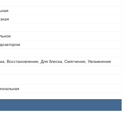
ьная
зная
льное
 дозатором
ма, Восстановление, Для блеска, Смягчение, Увлажнение
иональная