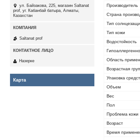
Производитель
ул. Байзакова, 225, магазин Saltanat
prof, уг. Кабанбай батыра, Алматы,
Страна произво
Казахстан
Тип солнцезащи
Тип кожи
Saltanat prof
Водостойкость
Гипоаллергенн
Область приме
Назерке
Возрастная гру
Упаковка средс
Карта
Объем
Вес
Пол
Проблема кожи
Возраст
Время примене