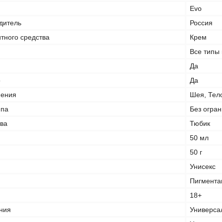
Evo
дитель
Россия
тного средства
Крем
Все типы
Да
о
Да
нения
Шея, Тел
ппа
Без огра
тва
Тюбик
50 мл
50 г
Унисекс
Пигмента
18+
ния
Универса