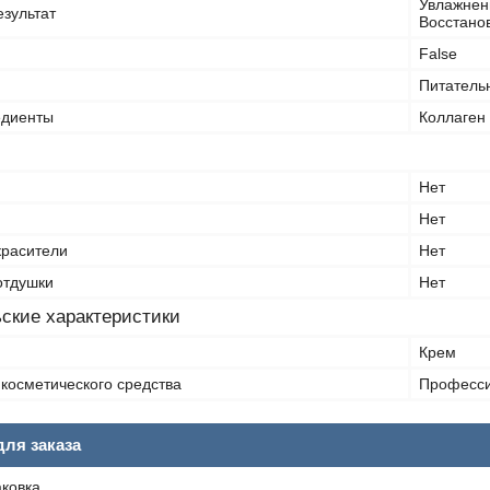
Увлажнени
езультат
Восстано
False
Питатель
едиенты
Коллаген
Нет
Нет
красители
Нет
отдушки
Нет
ские характеристики
Крем
косметического средства
Професс
ля заказа
аковка