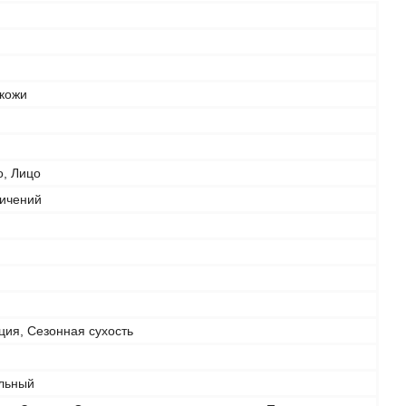
 кожи
о, Лицо
ничений
ция, Сезонная сухость
льный