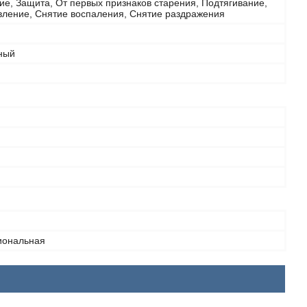
е, Защита, От первых признаков старения, Подтягивание,
вление, Снятие воспаления, Снятие раздражения
ный
иональная