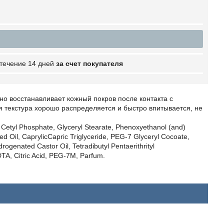
 течение 14 дней
за счет покупателя
 восстанавливает кожный покров после контакта с
я текстура хорошо распределяется и быстро впитывается, не
m Cetyl Phosphate, Glyceryl Stearate, Phenoxyethanol (and)
d Oil, CaprylicCapric Triglyceride, PEG-7 Glyceryl Cocoate,
ogenated Castor Oil, Tetradibutyl Pentaerithrityl
A, Citric Acid, PEG-7M, Parfum.