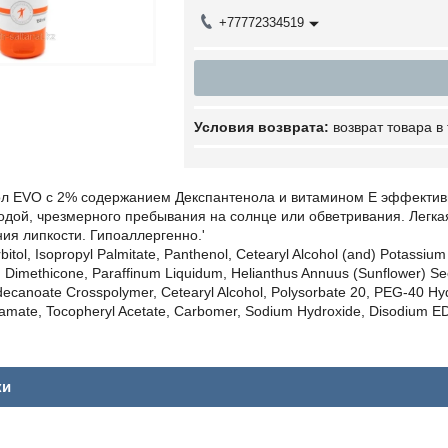
+77772334519
возврат товара в
л EVO с 2% содержанием Декспантенола и витамином Е эффективно
дой, чрезмерного пребывания на солнце или обветривания. Легка
ия липкости. Гипоаллергенно.'
bitol, Isopropyl Palmitate, Panthenol, Cetearyl Alcohol (and) Potassiu
n, Dimethicone, Paraffinum Liquidum, Helianthus Annuus (Sunflower) See
decanoate Crosspolymer, Cetearyl Alcohol, Polysorbate 20, PEG-40 Hydr
mate, Tocopheryl Acetate, Carbomer, Sodium Hydroxide, Disodium EDT
ки