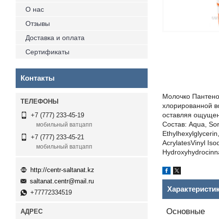
О нас
Отзывы
Доставка и оплата
Сертификаты
Контакты
Молочко Пантено
хлорированной во
оставляя ощущен
+7 (777) 233-45-19
Состав: Aqua, Sor
мобильный ватцапп
Ethylhexylglyceri
+7 (777) 233-45-21
AcrylatesVinyl Iso
мобильный ватцапп
Hydroxyhydrocinna
http://centr-saltanat.kz
saltanat.centr@mail.ru
Характеристи
+77772334519
Основные