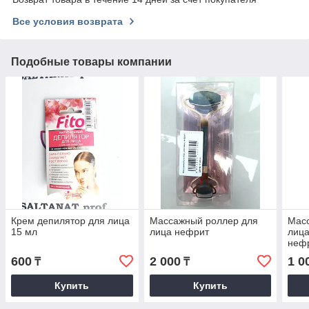
Все условия возврата
Подобные товары компании
Крем депилятор для лица
Массажный роллер для
Мас
15 мл
лица нефрит
лица
неф
600
2 000
1 0
₸
₸
Купить
Купить