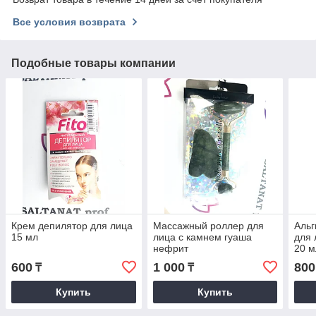
Все условия возврата
Подобные товары компании
Крем депилятор для лица
Массажный роллер для
Альг
15 мл
лица с камнем гуаша
для
нефрит
20 м
600
1 000
800
₸
₸
Купить
Купить