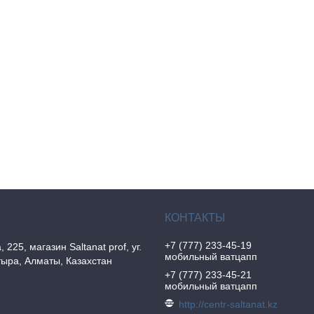
+7 (777) 233-45-19
, 225, магазин Saltanat prof, уг.
мобильный ватцапп
ыра, Алматы, Казахстан
+7 (777) 233-45-21
мобильный ватцапп
http://centr-saltanat.kz