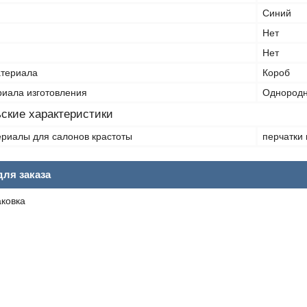
Синий
Нет
Нет
атериала
Короб
риала изготовления
Однород
ские характеристики
риалы для салонов крастоты
перчатки
ля заказа
аковка