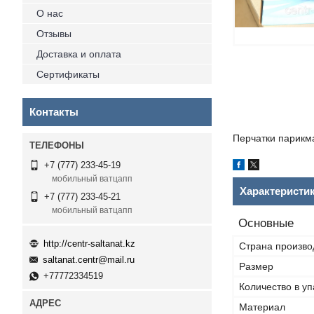
О нас
Отзывы
Доставка и оплата
Сертификаты
Контакты
Перчатки парикма
+7 (777) 233-45-19
мобильный ватцапп
Характеристи
+7 (777) 233-45-21
мобильный ватцапп
Основные
http://centr-saltanat.kz
Страна произво
saltanat.centr@mail.ru
Размер
+77772334519
Количество в уп
Материал