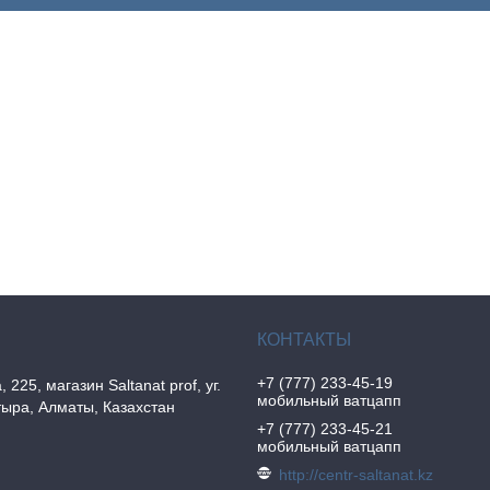
+7 (777) 233-45-19
, 225, магазин Saltanat prof, уг.
мобильный ватцапп
ыра, Алматы, Казахстан
+7 (777) 233-45-21
мобильный ватцапп
http://centr-saltanat.kz