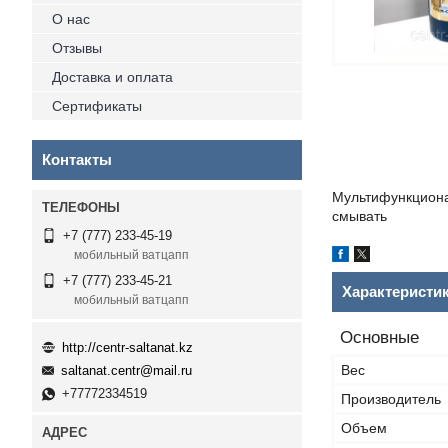
О нас
Отзывы
Доставка и оплата
Сертификаты
Контакты
Мультифункционал
смывать
+7 (777) 233-45-19
мобильный ватцапп
+7 (777) 233-45-21
Характеристи
мобильный ватцапп
Основные
http://centr-saltanat.kz
Вес
saltanat.centr@mail.ru
+77772334519
Производитель
Объем