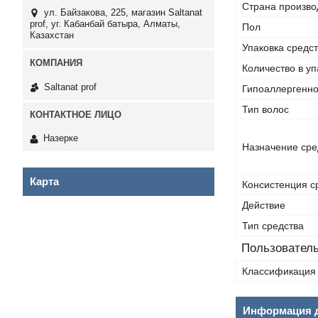
Страна произво
ул. Байзакова, 225, магазин Saltanat
prof, уг. Кабанбай батыра, Алматы,
Пол
Казахстан
Упаковка средс
Количество в уп
Saltanat prof
Гипоаллергенн
Тип волос
Назерке
Назначение сре
Карта
Консистенция с
Действие
Тип средства
Пользователь
Классификация 
Информация д