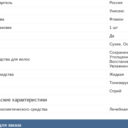
дитель
Россия
Унисекс
тва
Флакон
аковке
1 шт
о
Да
Сухие, О
Сохранен
Утолщени
дства для волос
Восстанов
Увлажнен
редства
Жидкая
Тонизиру
Спрей
ские характеристики
косметического средства
Лечебная
ля заказа