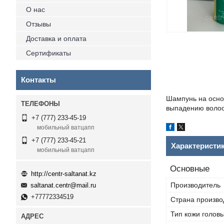
О нас
Отзывы
Доставка и оплата
Сертификаты
Контакты
Шампунь на основ
выпадению волос
+7 (777) 233-45-19
мобильный ватцапп
+7 (777) 233-45-21
Характеристи
мобильный ватцапп
Основные
http://centr-saltanat.kz
Производитель
saltanat.centr@mail.ru
+77772334519
Страна произво
Тип кожи голов