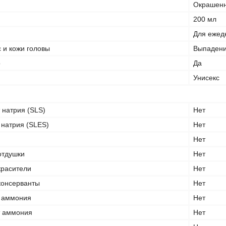
Окрашенн
200 мл
Для ежед
 и кожи головы
Выпадени
о
Да
Унисекс
 натрия (SLS)
Нет
 натрия (SLES)
Нет
Нет
отдушки
Нет
красители
Нет
консерванты
Нет
т аммония
Нет
т аммония
Нет