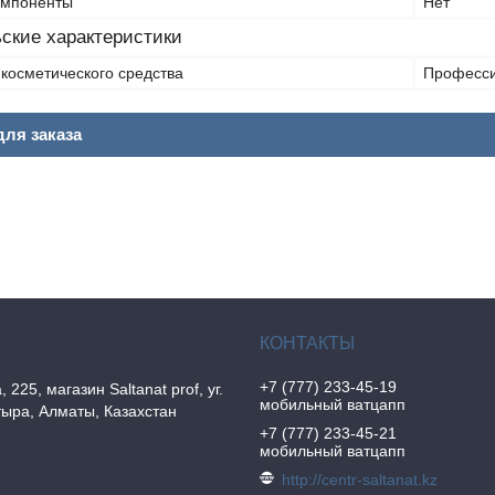
омпоненты
Нет
ские характеристики
косметического средства
Професс
ля заказа
+7 (777) 233-45-19
, 225, магазин Saltanat prof, уг.
мобильный ватцапп
ыра, Алматы, Казахстан
+7 (777) 233-45-21
мобильный ватцапп
http://centr-saltanat.kz