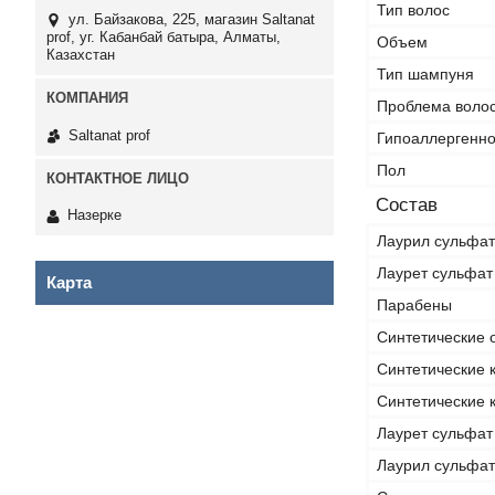
Тип волос
ул. Байзакова, 225, магазин Saltanat
prof, уг. Кабанбай батыра, Алматы,
Объем
Казахстан
Тип шампуня
Проблема волос
Saltanat prof
Гипоаллергенн
Пол
Состав
Назерке
Лаурил сульфат
Лаурет сульфат
Карта
Парабены
Синтетические 
Синтетические 
Синтетические 
Лаурет сульфа
Лаурил сульфа