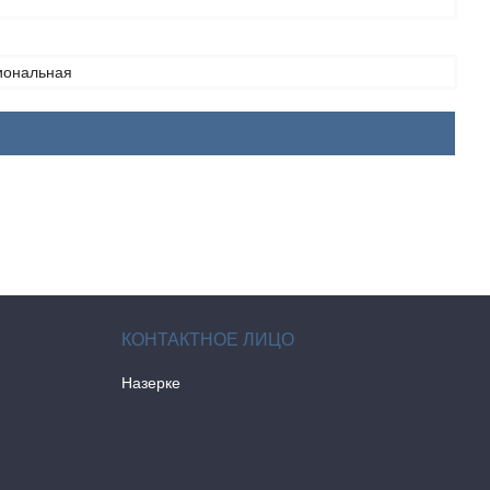
иональная
Назерке