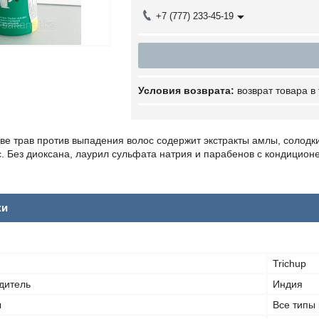
+7 (777) 233-45-19
возврат товара в
е трав против выпадения волос содержит экстракты амлы, солодки
. Без диоксана, лаурил сульфата натрия и парабенов с кондицион
ки
Trichup
дитель
Индия
ы
Все типы 