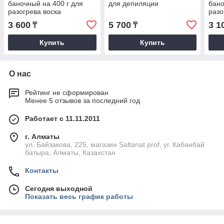
баночный на 400 г для
для депиляции
бано
разогрева воска
разо
дом
3 600
5 700
3 1
₸
₸
испо
Купить
Купить
О нас
Рейтинг не сформирован
Менее 5 отзывов за последний год
Работает с 11.11.2011
г. Алматы
ул. Байзакова, 225, магазин Saltanat prof, уг. Кабанбай
батыра, Алматы, Казахстан
Контакты
Сегодня выходной
Показать весь график работы