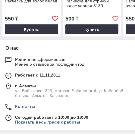
Расческа для волос белая
Расческа для стрижки
Расч
волос черная 8180
воло
550
500
550
₸
₸
Купить
Купить
О нас
Рейтинг не сформирован
Менее 5 отзывов за последний год
Работает с 11.11.2011
г. Алматы
ул. Байзакова, 225, магазин Saltanat prof, уг. Кабанбай
батыра, Алматы, Казахстан
Контакты
Сегодня работает с 10:00 до 18:00
Показать весь график работы