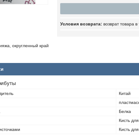
возврат товара в
ияжа, округленный край
ки
рибуты
дитель
Китай
пластмас
а
Белка
Кисть дл
источками
Кисть дл