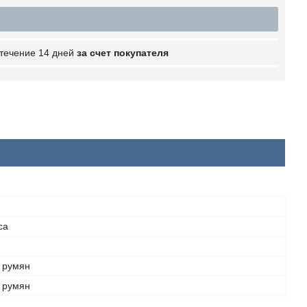
 течение 14 дней
за счет покупателя
са
я румян
я румян