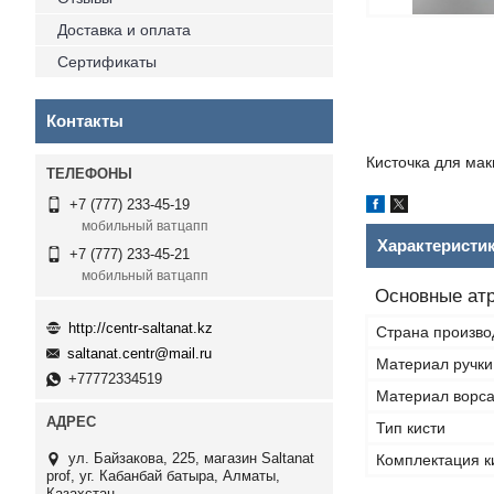
Доставка и оплата
Сертификаты
Контакты
Кисточка для мак
+7 (777) 233-45-19
мобильный ватцапп
Характеристи
+7 (777) 233-45-21
мобильный ватцапп
Основные ат
http://centr-saltanat.kz
Страна произво
saltanat.centr@mail.ru
Материал ручки
+77772334519
Материал ворс
Тип кисти
ул. Байзакова, 225, магазин Saltanat
Комплектация к
prof, уг. Кабанбай батыра, Алматы,
Казахстан