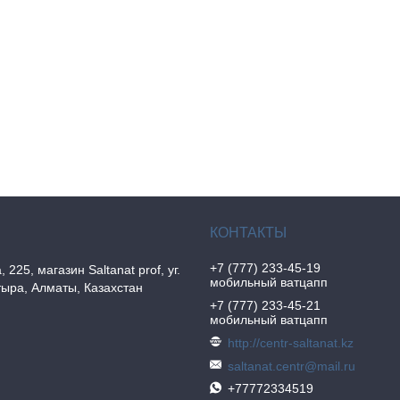
+7 (777) 233-45-19
, 225, магазин Saltanat prof, уг.
мобильный ватцапп
ыра, Алматы, Казахстан
+7 (777) 233-45-21
мобильный ватцапп
http://centr-saltanat.kz
saltanat.centr@mail.ru
+77772334519