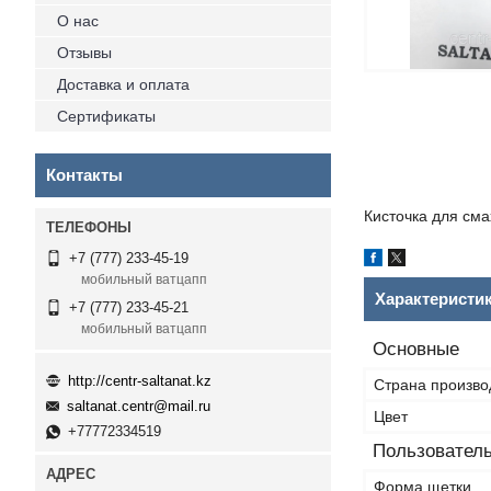
О нас
Отзывы
Доставка и оплата
Сертификаты
Контакты
Кисточка для сма
+7 (777) 233-45-19
мобильный ватцапп
Характеристи
+7 (777) 233-45-21
мобильный ватцапп
Основные
http://centr-saltanat.kz
Страна произво
saltanat.centr@mail.ru
Цвет
+77772334519
Пользователь
Форма щетки