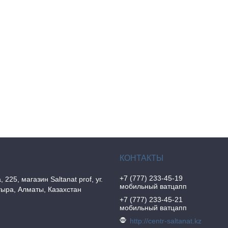
+7 (777) 233-45-19
, 225, магазин Saltanat prof, уг.
мобильный ватцапп
ыра, Алматы, Казахстан
+7 (777) 233-45-21
мобильный ватцапп
http://centr-saltanat.kz