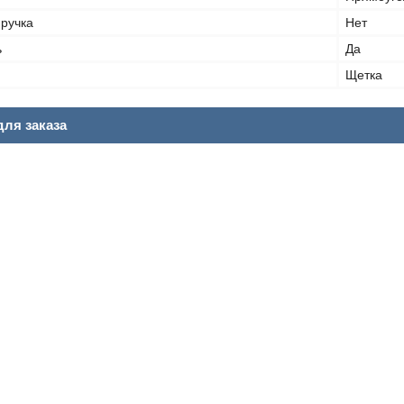
ручка
Нет
ь
Да
Щетка
ля заказа