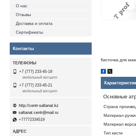
О нас
Отзывы
Доставка и оплата
Сертификаты
Контакты
Кисточка для мак
+7 (777) 233-45-19
мобильный ватцапп
Характеристи
+7 (777) 233-45-21
мобильный ватцапп
Основные ат
http://centr-saltanat.kz
Страна произво
saltanat.centr@mail.ru
Материал ручки
+77772334519
Материал ворс
Тип кисти