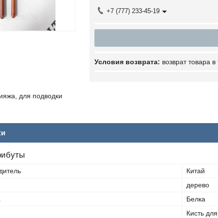
+7 (777) 233-45-19
возврат товара в
ияжа, для подводки
ки
рибуты
дитель
Китай
дерево
а
Белка
Кисть для