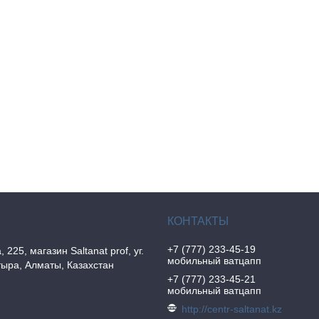
+7 (777) 233-45-19
, 225, магазин Saltanat prof, уг.
мобильный ватцапп
ыра, Алматы, Казахстан
+7 (777) 233-45-21
мобильный ватцапп
http://centr-saltanat.kz