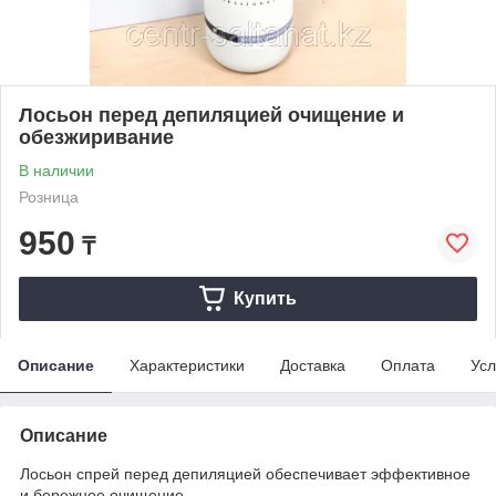
Лосьон перед депиляцией очищение и
обезжиривание
В наличии
Розница
950
₸
Купить
Описание
Характеристики
Доставка
Оплата
Усл
Описание
Лосьон спрей перед депиляцией обеспечивает эффективное
и бережное очищение