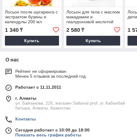
Лосьон после шугаринга с
Лосьон для тела с маслом
Лось
экстрактом бузины и
макадамии и
депи
календулы 200 мл
гиалуроновой кислотой
200 мл
1 340
2 580
1 5
₸
₸
Купить
Купить
О нас
Рейтинг не сформирован
Менее 5 отзывов за последний год
Работает с 11.11.2011
г. Алматы
ул. Байзакова, 225, магазин Saltanat prof, уг. Кабанбай
батыра, Алматы, Казахстан
Контакты
Сегодня работает с 10:00 до 18:00
Показать весь график работы