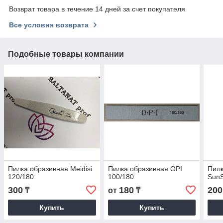
Возврат товара в течение 14 дней за счет покупателя
Все условия возврата
Подобные товары компании
Пилка образивная Meidisi
Пилка образивная ОРI
Пилк
120/180
100/180
SunS
300
180
200
₸
от
₸
Купить
Купить