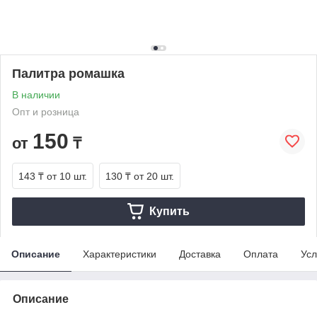
Палитра ромашка
В наличии
Опт и розница
150
от
₸
143 ₸
от 10 шт.
130 ₸
от 20 шт.
Купить
Описание
Характеристики
Доставка
Оплата
Усл
Описание