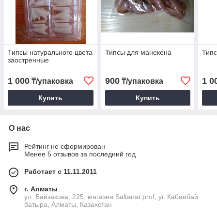
Типсы натурального цвета
Типсы для манекена
Типс
заостренные
1 000
900
1 0
₸/упаковка
₸/упаковка
Купить
Купить
О нас
Рейтинг не сформирован
Менее 5 отзывов за последний год
Работает с 11.11.2011
г. Алматы
ул. Байзакова, 225, магазин Saltanat prof, уг. Кабанбай
батыра, Алматы, Казахстан