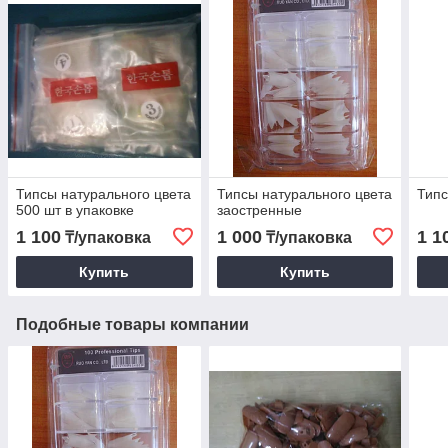
Типсы натурального цвета
Типсы натурального цвета
Типс
500 шт в упаковке
заостренные
1 100
1 000
1 1
₸/упаковка
₸/упаковка
Купить
Купить
Подобные товары компании