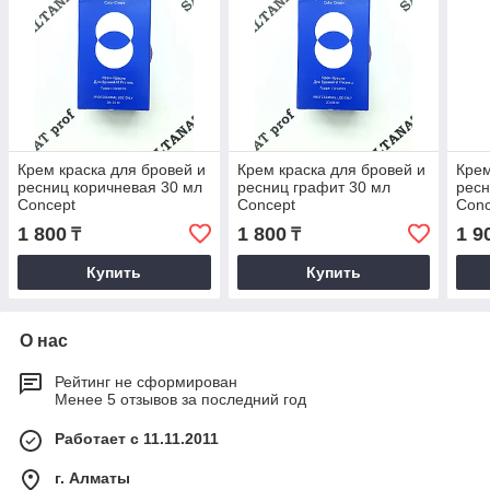
Крем краска для бровей и
Крем краска для бровей и
Крем
ресниц коричневая 30 мл
ресниц графит 30 мл
ресн
Concept
Concept
Conc
1 800
1 800
1 9
₸
₸
Купить
Купить
О нас
Рейтинг не сформирован
Менее 5 отзывов за последний год
Работает с 11.11.2011
г. Алматы