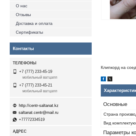
О нас
Отзывы
Доставка и оплата
Сертификаты
Контакты
Клипкорд на сое
+7 (777) 233-45-19
мобильный ватцапп
+7 (777) 233-45-21
Характеристи
мобильный ватцапп
Основные
http://centr-saltanat.kz
saltanat.centr@mail.ru
Страна произво
+77772334519
Вид комплекту
Параметры к