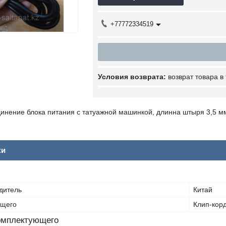
+77772334519
возврат товара в
динение блока питания с татуажной машинкой, длинна штыря 3,5 м
ки
дитель
Китай
ющего
Клип-кор
омплектующего