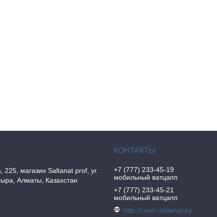
+7 (777) 233-45-19
, 225, магазин Saltanat prof, уг.
мобильный ватцапп
ыра, Алматы, Казахстан
+7 (777) 233-45-21
мобильный ватцапп
http://centr-saltanat.kz