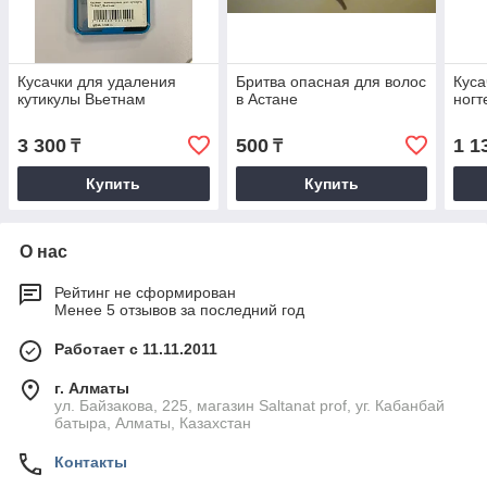
Кусачки для удаления
Бритва опасная для волос
Куса
кутикулы Вьетнам
в Астане
ногт
3 300
500
1 1
₸
₸
Купить
Купить
О нас
Рейтинг не сформирован
Менее 5 отзывов за последний год
Работает с 11.11.2011
г. Алматы
ул. Байзакова, 225, магазин Saltanat prof, уг. Кабанбай
батыра, Алматы, Казахстан
Контакты