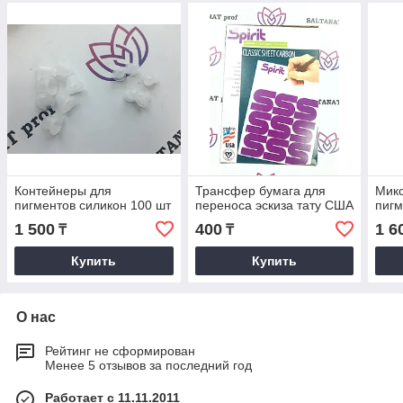
Контейнеры для
Трансфер бумага для
Микс
пигментов силикон 100 шт
переноса эскиза тату США
пигм
1 500
400
1 6
₸
₸
Купить
Купить
О нас
Рейтинг не сформирован
Менее 5 отзывов за последний год
Работает с 11.11.2011