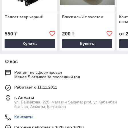
Паллет веер черный
Блеск алый с золотом
Конт
пигм
550
200
₸
₸
от
Купить
Купить
О нас
Рейтинг не сформирован
Менее 5 отзывов за последний год
Работает с 11.11.2011
г. Алматы
ул. Байзакова, 225, магазин Saltanat prof, уг. Кабанбай
батыра, Алматы, Казахстан
Контакты
Сегодня работает с 10:00 до 18:00