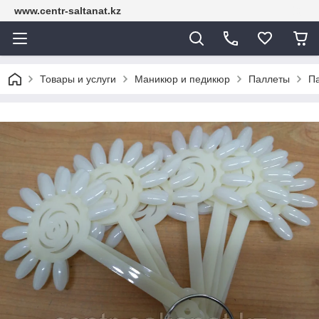
www.centr-saltanat.kz
Товары и услуги
Маникюр и педикюр
Паллеты
П