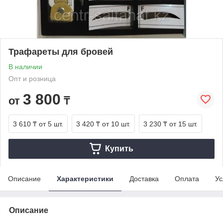
Трафареты для бровей
В наличии
Опт и розница
3 800
от
₸
3 610 ₸
от 5 шт.
3 420 ₸
от 10 шт.
3 230 ₸
от 15 шт.
Купить
Описание
Характеристики
Доставка
Оплата
Ус
Описание