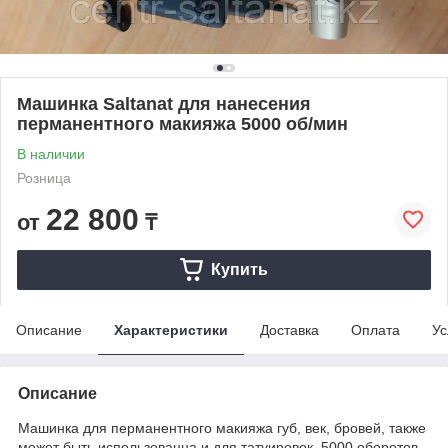
Машинка Saltanat для нанесения
перманентного макияжа 5000 об/мин
В наличии
Розница
22 800
от
₸
Купить
Описание
Характеристики
Доставка
Оплата
Ус
Описание
Машинка для перманентного макияжа губ, век, бровей, также
может быть использованна и для татуировок. 5000 оборотов.