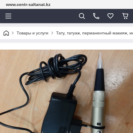
www.centr-saltanat.kz
Товары и услуги
Тату, татуаж, перманентный макияж, 