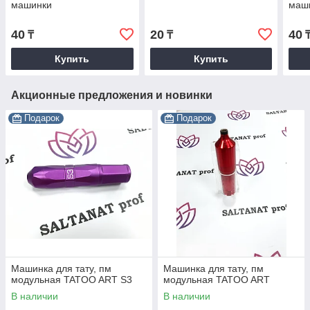
машинки
маш
40
20
40
₸
₸
Купить
Купить
Акционные предложения и новинки
Подарок
Подарок
Машинка для тату, пм
Машинка для тату, пм
модульная TATOO ART S3
модульная TATOO ART
В наличии
В наличии