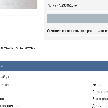
+77772334519
возврат товара в
ля удаления кутикулы.
ки
рибуты
дитель
Китай
Полиэтил
ппа
Без огра
е назначение
Для мани