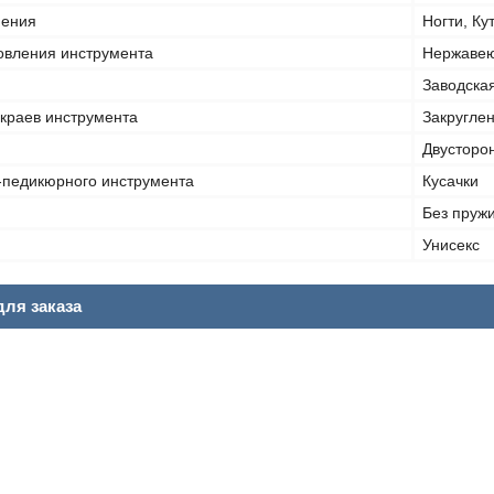
нения
Ногти, Ку
овления инструмента
Нержавею
Заводска
краев инструмента
Закругле
Двусторо
-педикюрного инструмента
Кусачки
Без пруж
Унисекс
ля заказа