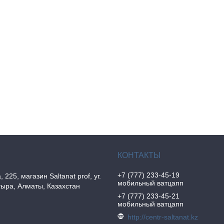
+7 (777) 233-45-19
, 225, магазин Saltanat prof, уг.
мобильный ватцапп
ыра, Алматы, Казахстан
+7 (777) 233-45-21
мобильный ватцапп
http://centr-saltanat.kz