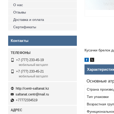
О нас
Отзывы
Доставка и оплата
Сертификаты
Контакты
Кусачки брелок д
+7 (777) 233-45-19
мобильный ватцапп
Характеристи
+7 (777) 233-45-21
мобильный ватцапп
Основные ат
http://centr-saltanat.kz
Страна произво
saltanat.centr@mail.ru
Тип упаковки
+77772334519
Возрастная гру
Функционально