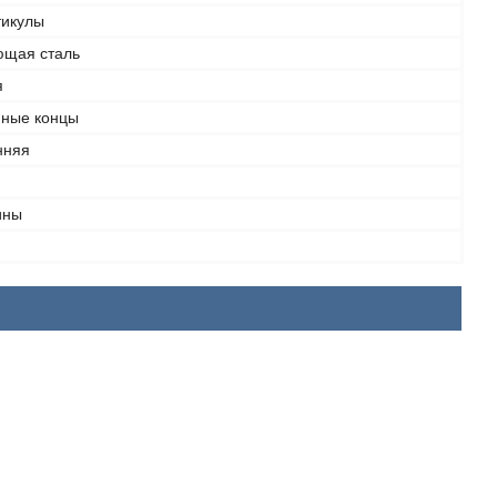
тикулы
щая сталь
я
нные концы
нняя
ины