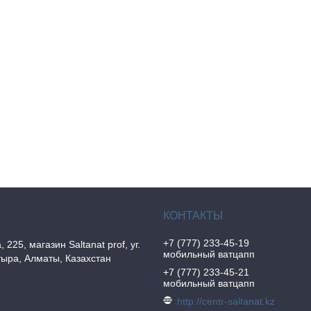
+7 (777) 233-45-19
, 225, магазин Saltanat prof, уг.
мобильный ватцапп
ыра, Алматы, Казахстан
+7 (777) 233-45-21
мобильный ватцапп
http://centr-saltanat.kz