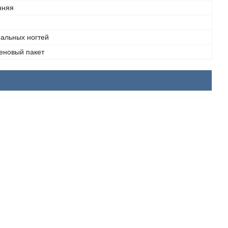
нняя
ральных ногтей
еновый пакет