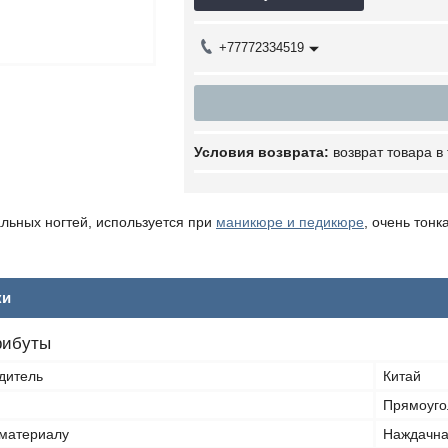
+77772334519
возврат товара в
льных ногтей, используется при
маникюре и педикюре
, очень тонк
ки
рибуты
дитель
Китай
Прямоуго
 материалу
Наждачн