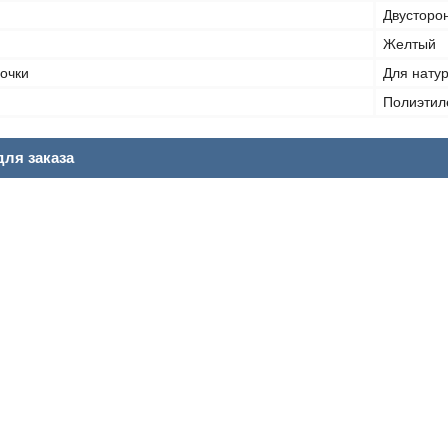
Двусторо
Желтый
очки
Для нату
Полиэтил
ля заказа