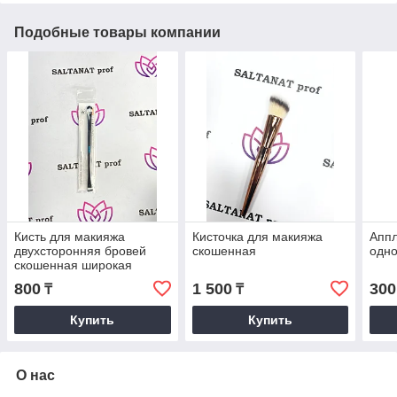
Подобные товары компании
Кисть для макияжа
Кисточка для макияжа
Апп
двухсторонняя бровей
скошенная
одн
скошенная широкая
800
1 500
300
₸
₸
Купить
Купить
О нас