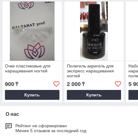
Очки пластиковые для
Полигель акригель для
Набо
наращивания ногтей
экспресс наращивания
нара
ногтей
пол
900
2 000
5 9
₸
₸
Купить
Купить
О нас
Рейтинг не сформирован
Менее 5 отзывов за последний год