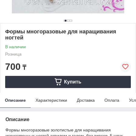
Формы многоразовые для наращивания
ногтей
В наличии
Розница
700
₸
Купить
Описание
Характеристики
Доставка
Оплата
Усл
Описание
Формы многоразовые золотистые для наращивания
искусственных ногтей акрилом и гелем, без типсов, 5 штук.