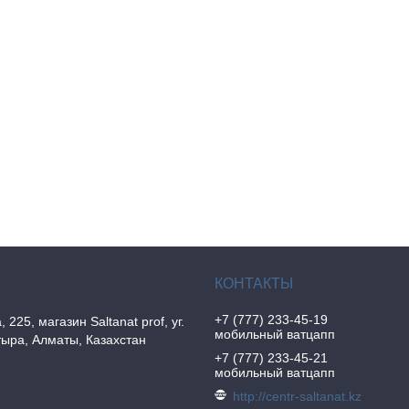
+7 (777) 233-45-19
, 225, магазин Saltanat prof, уг.
мобильный ватцапп
ыра, Алматы, Казахстан
+7 (777) 233-45-21
мобильный ватцапп
http://centr-saltanat.kz