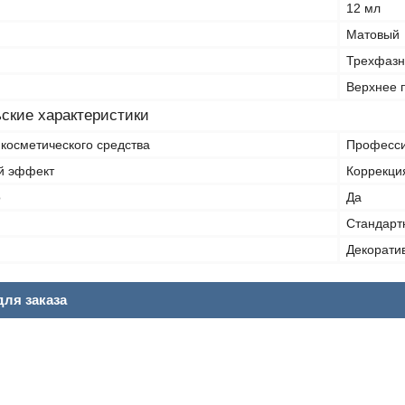
12 мл
Матовый
Трехфазн
Верхнее 
ские характеристики
косметического средства
Професс
й эффект
Коррекци
о
Да
Стандарт
Декорати
ля заказа