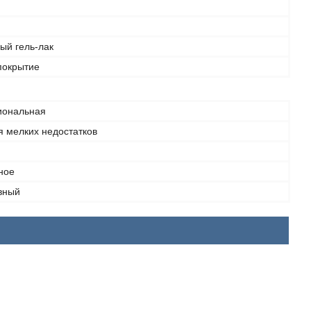
ый гель-лак
покрытие
иональная
я мелких недостатков
ное
вный