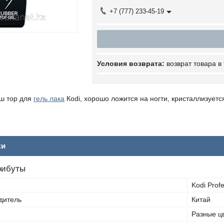
+7 (777) 233-45-19
возврат товара в
ш тор для
гель лака
Кodi, хорошо ложится на ногти, кристаллизует
.
ки
рибуты
Kodi Profe
дитель
Китай
Разные ц