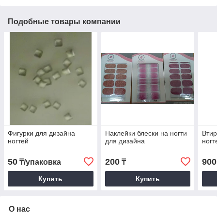
Подобные товары компании
Фигурки для дизайна
Наклейки блески на ногти
Втир
ногтей
для дизайна
ногт
50
200
900
₸/упаковка
₸
Купить
Купить
О нас