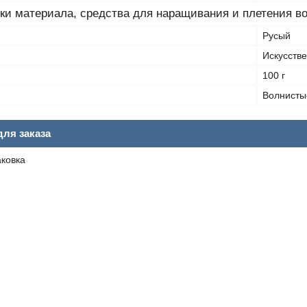
ки материала, средства для наращивания и плетения в
Русый
Искусств
100 г
Волнисты
ля заказа
аковка