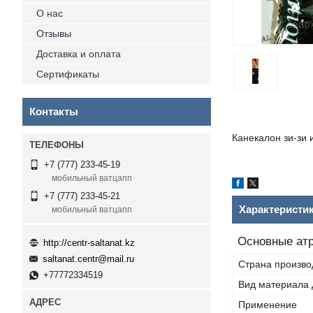
О нас
Отзывы
Доставка и оплата
Сертификаты
Контакты
Канекалон зи-зи 
+7 (777) 233-45-19
мобильный ватцапп
+7 (777) 233-45-21
Характеристи
мобильный ватцапп
Основные ат
http://centr-saltanat.kz
saltanat.centr@mail.ru
Страна произво
+77772334519
Вид материала 
Применение