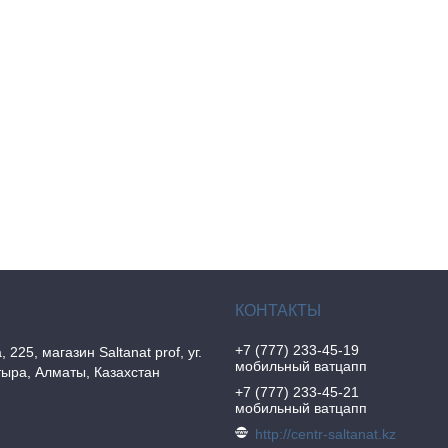
+7 (777) 233-45-19
, 225, магазин Saltanat prof, уг.
мобильный ватцапп
ыра, Алматы, Казахстан
+7 (777) 233-45-21
мобильный ватцапп
http://centr-saltanat.kz