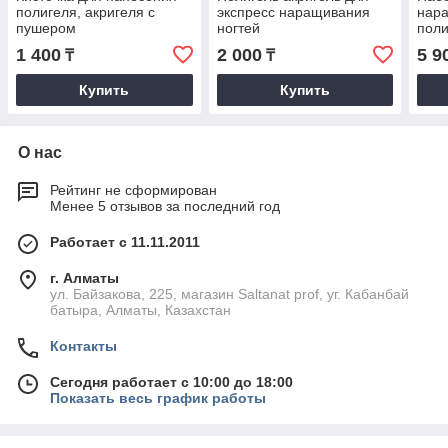
полигеля, акригеля с
экспресс наращивания
нара
пушером
ногтей
пол
1 400
2 000
5 9
₸
₸
Купить
Купить
О нас
Рейтинг не сформирован
Менее 5 отзывов за последний год
Работает с 11.11.2011
г. Алматы
ул. Байзакова, 225, магазин Saltanat prof, уг. Кабанбай
батыра, Алматы, Казахстан
Контакты
Сегодня работает с 10:00 до 18:00
Показать весь график работы