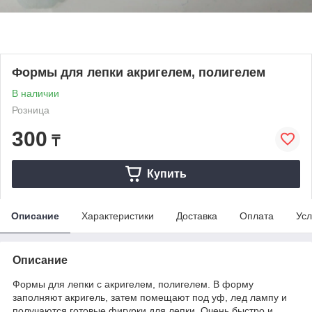
Формы для лепки акригелем, полигелем
В наличии
Розница
300
₸
Купить
Описание
Характеристики
Доставка
Оплата
Усл
Описание
Формы для лепки с акригелем, полигелем. В форму
заполняют акригель, затем помещают под уф, лед лампу и
получаются готовые фигурки для лепки. Очень быстро и