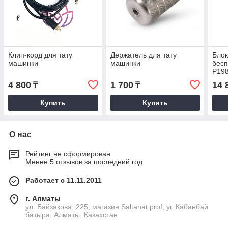
Клип-корд для тату
Держатель для тату
Блок
машинки
машинки
бесп
Р19
4 800
1 700
14 
₸
₸
Купить
Купить
О нас
Рейтинг не сформирован
Менее 5 отзывов за последний год
Работает с 11.11.2011
г. Алматы
ул. Байзакова, 225, магазин Saltanat prof, уг. Кабанбай
батыра, Алматы, Казахстан