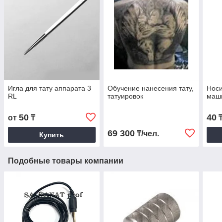
Игла для тату аппарата 3
Обучение нанесения тату,
Носи
RL
татуировок
маш
50
40
от
₸
69 300
₸/чел.
Купить
Подобные товары компании