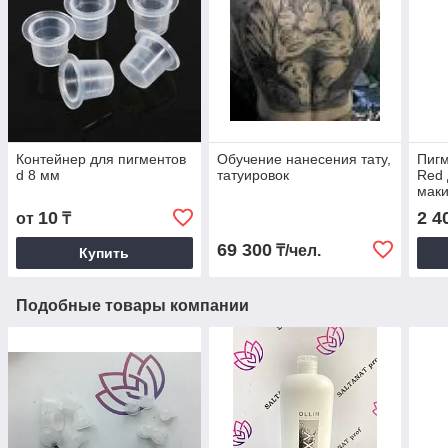
Контейнер для пигментов
Обучение нанесения тату,
Пигм
d 8 мм
татуировок
Red 
мак
10
2 4
от
₸
69 300
₸/чел.
Купить
Подобные товары компании