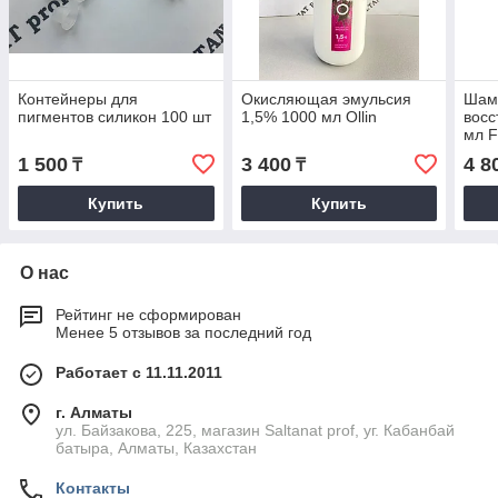
Контейнеры для
Окисляющая эмульсия
Шам
пигментов силикон 100 шт
1,5% 1000 мл Ollin
вос
мл F
1 500
3 400
4 8
₸
₸
Купить
Купить
О нас
Рейтинг не сформирован
Менее 5 отзывов за последний год
Работает с 11.11.2011
г. Алматы
ул. Байзакова, 225, магазин Saltanat prof, уг. Кабанбай
батыра, Алматы, Казахстан
Контакты