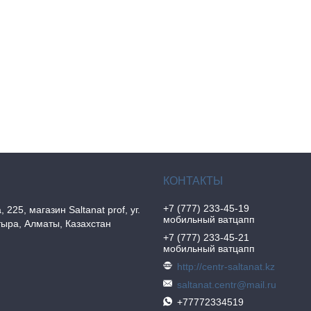
+7 (777) 233-45-19
, 225, магазин Saltanat prof, уг.
мобильный ватцапп
ыра, Алматы, Казахстан
+7 (777) 233-45-21
мобильный ватцапп
http://centr-saltanat.kz
saltanat.centr@mail.ru
+77772334519