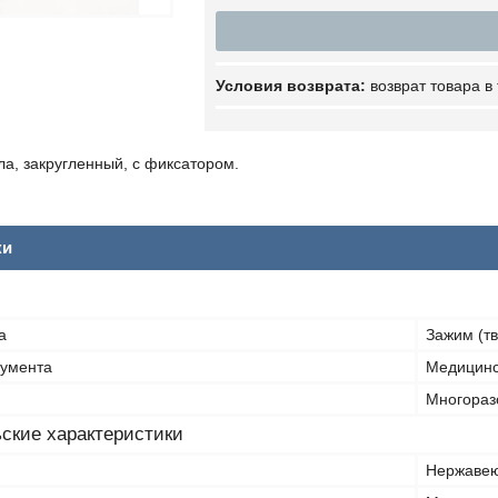
возврат товара в
а, закругленный, с фиксатором.
ки
а
Зажим (тв
румента
Медицинс
Многораз
ские характеристики
Нержавею