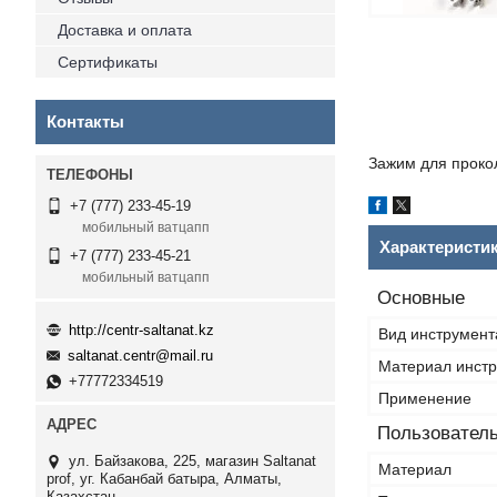
Доставка и оплата
Сертификаты
Контакты
Зажим для прокол
+7 (777) 233-45-19
мобильный ватцапп
Характеристи
+7 (777) 233-45-21
мобильный ватцапп
Основные
http://centr-saltanat.kz
Вид инструмент
saltanat.centr@mail.ru
Материал инст
+77772334519
Применение
Пользователь
ул. Байзакова, 225, магазин Saltanat
Материал
prof, уг. Кабанбай батыра, Алматы,
Казахстан