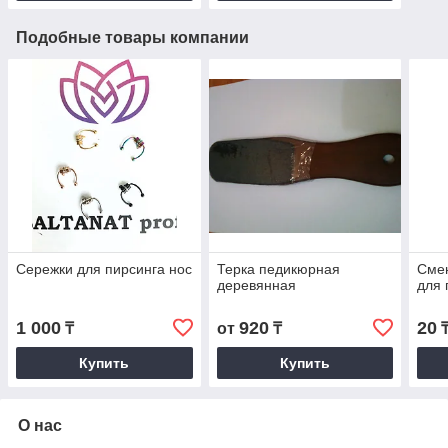
Подобные товары компании
Сережки для пирсинга нос
Терка педикюрная
Сме
деревянная
для 
1 000
920
20
₸
от
₸
Купить
Купить
О нас