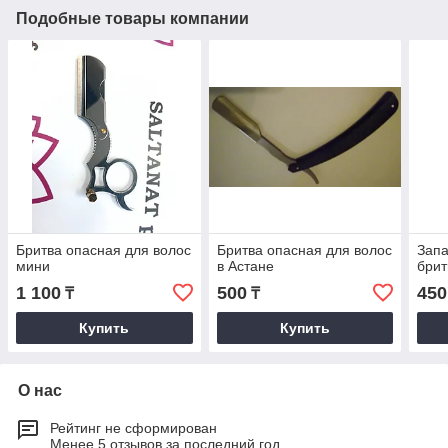
Подобные товары компании
Бритва опасная для волос
Бритва опасная для волос
Запа
мини
в Астане
брит
1 100
500
450
₸
₸
Купить
Купить
О нас
Рейтинг не сформирован
Менее 5 отзывов за последний год