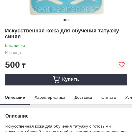
Искусственная кожа для обучения татуажу
синяя
В наличии
Розница
500
₸
Купить
Описание
Характеристики
Доставка
Оплата
Усл
Описание
Искусственная кожа для обучения татуажу с готовыми
рисунками бровей, на них отрабатывается техника нанесения