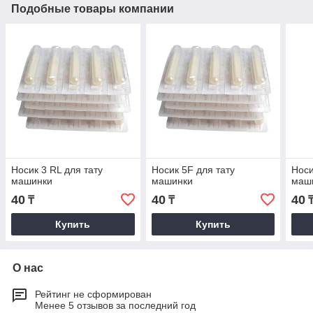
Подобные товары компании
Носик 3 RL для тату
Носик 5F для тату
Носи
машинки
машинки
маш
40
40
40
₸
₸
Купить
Купить
О нас
Рейтинг не сформирован
Менее 5 отзывов за последний год