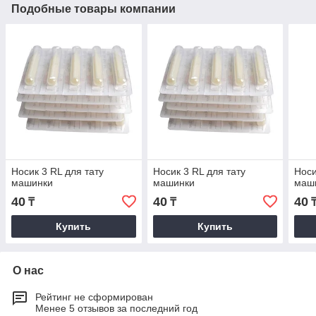
Подобные товары компании
Носик 3 RL для тату
Носик 3 RL для тату
Носи
машинки
машинки
маш
40
40
40
₸
₸
Купить
Купить
О нас
Рейтинг не сформирован
Менее 5 отзывов за последний год