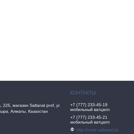
+7 (777) 233-45-19
, 225, магазин Saltanat prof, уг.
мобильный ватцапп
ыра, Алматы, Казахстан
+7 (777) 233-45-21
мобильный ватцапп
http://centr-saltanat.kz