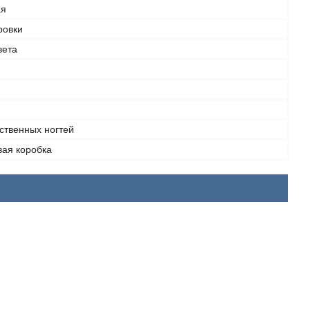
ая
ровки
вета
ственных ногтей
вая коробка