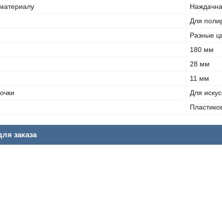
 материалу
Наждачн
Для поли
Разные ц
180 мм
28 мм
11 мм
очки
Для искус
Пластико
ля заказа