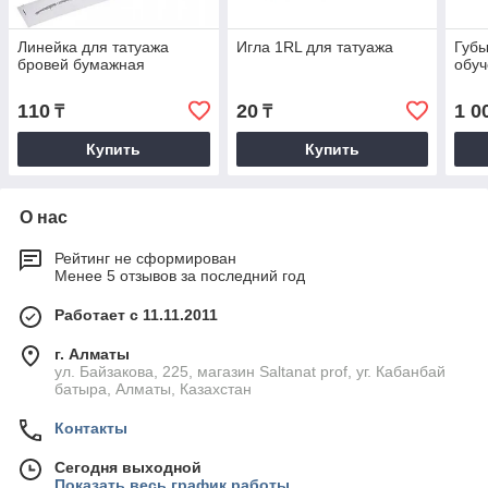
Линейка для татуажа
Игла 1RL для татуажа
Губы
бровей бумажная
обуч
110
20
1 0
₸
₸
Купить
Купить
О нас
Рейтинг не сформирован
Менее 5 отзывов за последний год
Работает с 11.11.2011
г. Алматы
ул. Байзакова, 225, магазин Saltanat prof, уг. Кабанбай
батыра, Алматы, Казахстан
Контакты
Сегодня выходной
Показать весь график работы