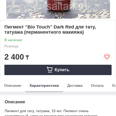
Пигмент "Bio Touch" Dark Red для тату,
татуажа (перманентного макияжа)
В наличии
Розница
2 400
₸
Купить
Описание
Характеристики
Доставка
Оплата
Ус
Описание
Пигмент для тату, татуажа, 15 мл. Пигмент очень
качественный, цвет не меняет при нанесении татуажа.