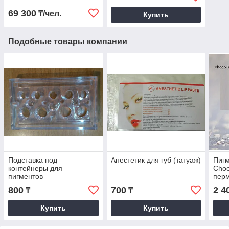
69 300
₸/чел.
Купить
Подобные товары компании
Подставка под
Анестетик для губ (татуаж)
Пигм
контейнеры для
Choc
пигментов
пер
800
700
2 4
₸
₸
Купить
Купить