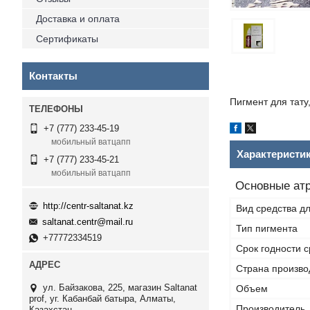
Доставка и оплата
Сертификаты
Контакты
Пигмент для тату
+7 (777) 233-45-19
мобильный ватцапп
Характеристи
+7 (777) 233-45-21
мобильный ватцапп
Основные ат
http://centr-saltanat.kz
Вид средства дл
saltanat.centr@mail.ru
Тип пигмента
+77772334519
Срок годности 
Страна произво
ул. Байзакова, 225, магазин Saltanat
Объем
prof, уг. Кабанбай батыра, Алматы,
Производитель
Казахстан