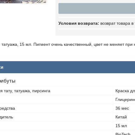
возврат товара в
, татуажа, 15 мл. Пигмент очень качественный, цвет не меняет при
ки
рибуты
я тату, татуажа, пирсинга
Краска дл
Глицерин
средства
36 мес
дитель
Китай
15 мл
BioTech