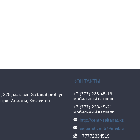
+7 (777) 233-45-19
, 225, магазин Saltanat prof, уг.
мобильный ватцапп
ыра, Алматы, Казахстан
+7 (777) 233-45-21
мобильный ватцапп
http://centr-saltanat.kz
saltanat.centr@mail.ru
+77772334519