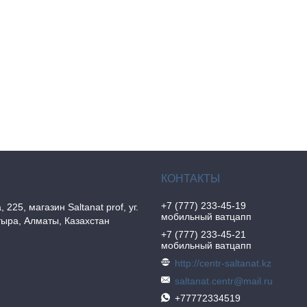
+7 (777) 233-45-19
, 225, магазин Saltanat prof, уг.
мобильный ватцапп
ыра, Алматы, Казахстан
+7 (777) 233-45-21
мобильный ватцапп
http://centr-saltanat.kz
saltanat.centr@mail.ru
+77772334519