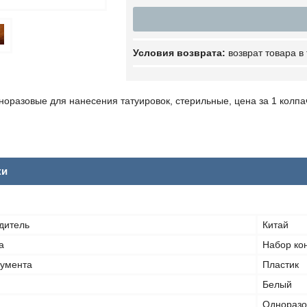
возврат товара в
норазовые для нанесения татуировок, стерильные, цена за 1 колпа
ки
дитель
Китай
а
Набор ко
румента
Пластик
Белый
Одноразо