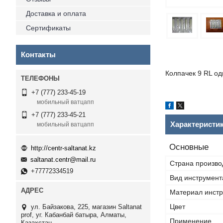
Доставка и оплата
Сертификаты
Контакты
Колпачек 9 RL од
+7 (777) 233-45-19
мобильный ватцапп
+7 (777) 233-45-21
Характеристи
мобильный ватцапп
Основные
http://centr-saltanat.kz
saltanat.centr@mail.ru
Страна произво
+77772334519
Вид инструмент
Материал инст
Цвет
ул. Байзакова, 225, магазин Saltanat
prof, уг. Кабанбай батыра, Алматы,
Применение
Казахстан